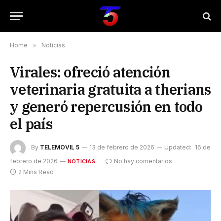
Home
»
Noticias
Virales: ofreció atención
veterinaria gratuita a therians
y generó repercusión en todo
el país
By
TELEMOVIL 5
13 de febrero de 2026
Updated:
16 de
febrero de 2026
No hay comentarios
NOTICIAS
2 Mins Read