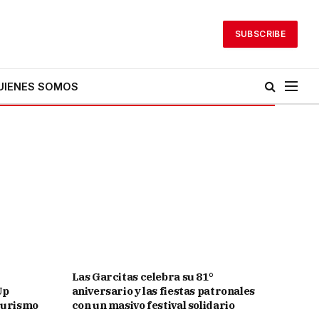
SUBSCRIBE
UIENES SOMOS
Las Garcitas celebra su 81°
Up
aniversario y las fiestas patronales
 turismo
con un masivo festival solidario