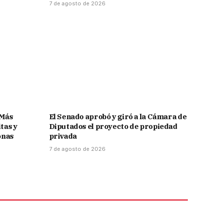
7 de agosto de 2026
 Más
El Senado aprobó y giró a la Cámara de
tas y
Diputados el proyecto de propiedad
onas
privada
7 de agosto de 2026