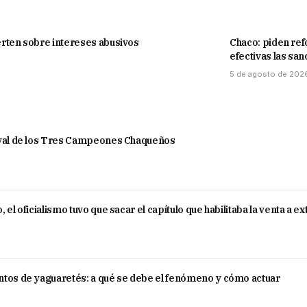
erten sobre intereses abusivos
Chaco: piden ref
efectivas las sa
5 de agosto de 202
tival de los Tres Campeones Chaqueños
el oficialismo tuvo que sacar el capítulo que habilitaba la venta a e
ntos de yaguaretés: a qué se debe el fenómeno y cómo actuar