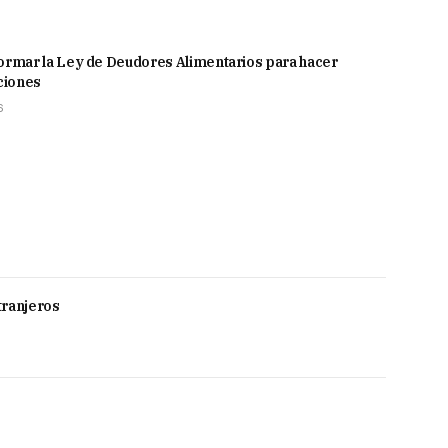
ormar la Ley de Deudores Alimentarios para hacer
nciones
6
xtranjeros