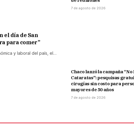
de reuniones
7 de agosto de 2026
n el día de San
ura para comer”
ómica y laboral del país, el…
Chaco lanzó la campaña “No
Cataratas”: pesquisas gratui
cirugías sin costo para pers
mayores de 50 años
7 de agosto de 2026