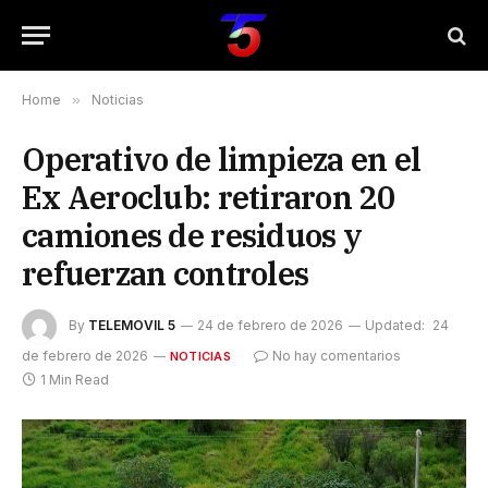
Home
»
Noticias
Operativo de limpieza en el
Ex Aeroclub: retiraron 20
camiones de residuos y
refuerzan controles
By
TELEMOVIL 5
24 de febrero de 2026
Updated:
24
de febrero de 2026
No hay comentarios
NOTICIAS
1 Min Read