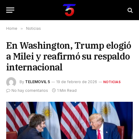
Home
»
Noticias
En Washington, Trump elogió
a Milei y reafirmó su respaldo
internacional
By
TELEMOVIL 5
19 de febrero de 2026
NOTICIAS
No hay comentarios
1 Min Read