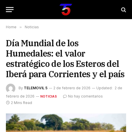
Home
»
Noticias
Día Mundial de los
Humedales: el valor
estratégico de los Esteros del
Iberá para Corrientes y el país
By
TELEMOVIL 5
2 de febrero de 2026
Updated:
2 de
febrero de 2026
No hay comentarios
NOTICIAS
2 Mins Read