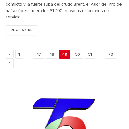
conflicto y la fuerte suba del crudo Brent, el valor del litro de
nafta súper superó los $1.700 en varias estaciones de
servicio…
READ MORE
Previous
…
…
1
47
48
49
50
51
70
Next