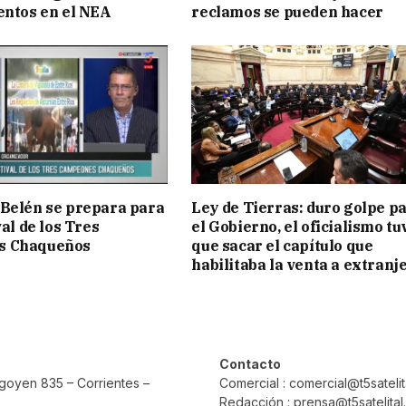
entos en el NEA
reclamos se pueden hacer
Belén se prepara para
Ley de Tierras: duro golpe p
val de los Tres
el Gobierno, el oficialismo tu
s Chaqueños
que sacar el capítulo que
habilitaba la venta a extranj
Contacto
rigoyen 835 – Corrientes –
Comercial : comercial@t5sateli
Redacción : prensa@t5satelita