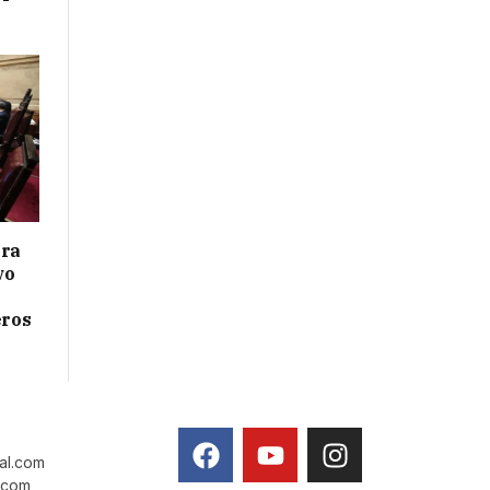
ara
vo
eros
tal.com
l.com