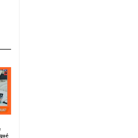
e
 qué