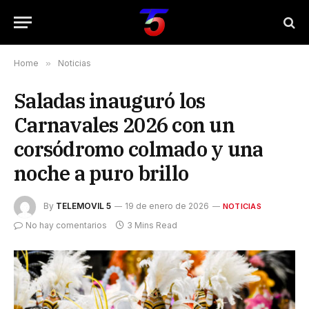
Home
»
Noticias
Saladas inauguró los
Carnavales 2026 con un
corsódromo colmado y una
noche a puro brillo
By
TELEMOVIL 5
19 de enero de 2026
NOTICIAS
No hay comentarios
3 Mins Read