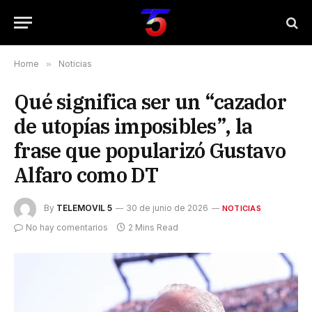
Home
»
Noticias
Qué significa ser un “cazador
de utopías imposibles”, la
frase que popularizó Gustavo
Alfaro como DT
By
TELEMOVIL 5
30 de junio de 2026
NOTICIAS
No hay comentarios
2 Mins Read