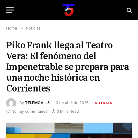
Home
»
Noticias
Piko Frank llega al Teatro
Vera: El fenómeno del
Impenetrable se prepara para
una noche histórica en
Corrientes
By
TELEMOVIL 5
3 de abril de 2026
NOTICIAS
No hay comentarios
3 Mins Read