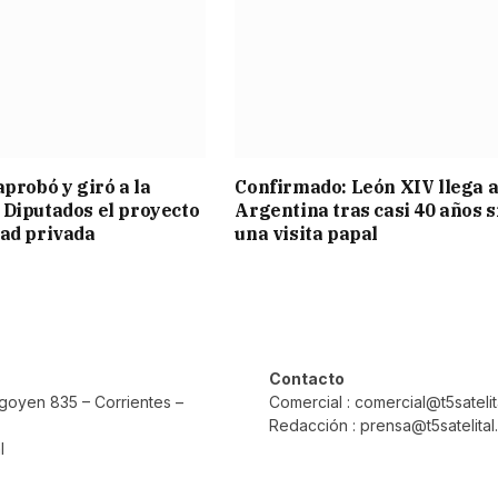
aprobó y giró a la
Confirmado: León XIV llega a
Diputados el proyecto
Argentina tras casi 40 años s
ad privada
una visita papal
Contacto
rigoyen 835 – Corrientes –
Comercial : comercial@t5sateli
Redacción : prensa@t5satelita
l