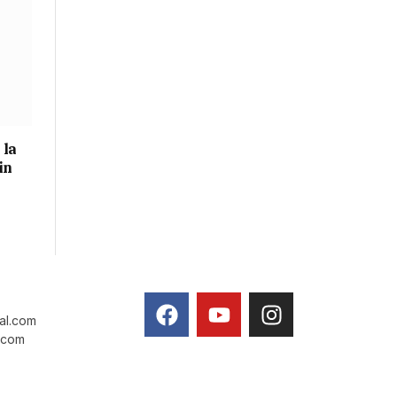
 la
in
tal.com
l.com