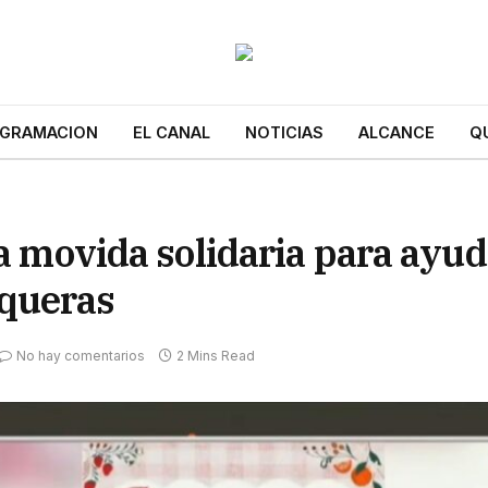
GRAMACION
EL CANAL
NOTICIAS
ALCANCE
Q
na movida solidaria para ayu
nqueras
No hay comentarios
2 Mins Read