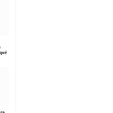
e
 qué
ara