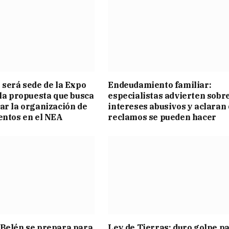
 será sede de la Expo
Endeudamiento familiar:
 la propuesta que busca
especialistas advierten sobr
ar la organización de
intereses abusivos y aclaran
entos en el NEA
reclamos se pueden hacer
Belén se prepara para
Ley de Tierras: duro golpe p