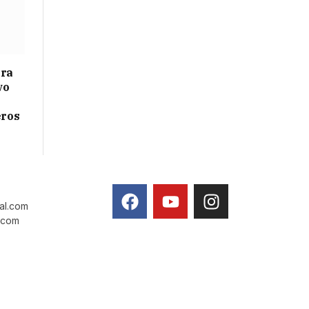
ara
vo
eros
tal.com
l.com