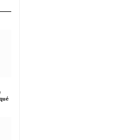
e
 qué