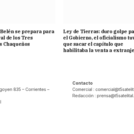
Belén se prepara para
Ley de Tierras: duro golpe p
val de los Tres
el Gobierno, el oficialismo tu
s Chaqueños
que sacar el capítulo que
habilitaba la venta a extranj
Contacto
rigoyen 835 – Corrientes –
Comercial : comercial@t5sateli
Redacción : prensa@t5satelita
l