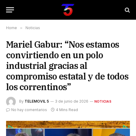
Home
»
Noticias
Mariel Gabur: “Nos estamos
convirtiendo en un polo
industrial gracias al
compromiso estatal y de todos
los correntinos”
By
TELEMOVIL 5
3 de junio de 2026
NOTICIAS
No hay comentarios
4 Mins Read