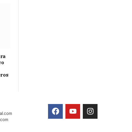
ara
vo
eros
tal.com
l.com