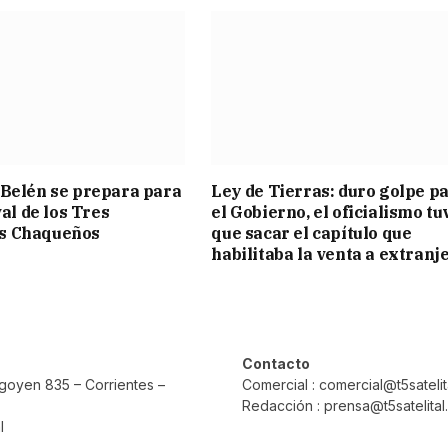
Belén se prepara para
Ley de Tierras: duro golpe p
val de los Tres
el Gobierno, el oficialismo tu
s Chaqueños
que sacar el capítulo que
habilitaba la venta a extranj
Contacto
rigoyen 835 – Corrientes –
Comercial : comercial@t5sateli
Redacción : prensa@t5satelita
l