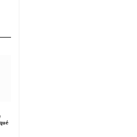
e
 qué