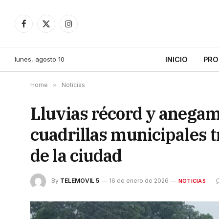
Facebook
X
Instagram
(Twitter)
lunes, agosto 10
INICIO
PRO
Home
»
Noticias
Lluvias récord y anegami
cuadrillas municipales t
de la ciudad
By
TELEMOVIL 5
16 de enero de 2026
NOTICIAS