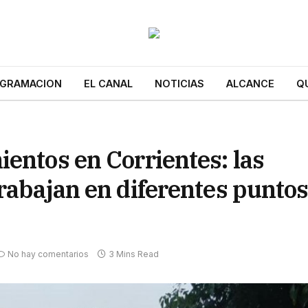
GRAMACION
EL CANAL
NOTICIAS
ALCANCE
Q
entos en Corrientes: las
rabajan en diferentes punto
No hay comentarios
3 Mins Read