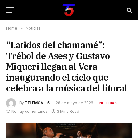
Home
»
Noticias
“Latidos del chamamé”:
Trébol de Ases y Gustavo
Miqueri llegan al Vera
inaugurando el ciclo que
celebra a la música del litoral
By
TELEMOVIL 5
28 de mayo de 2026
NOTICIAS
No hay comentarios
3 Mins Read