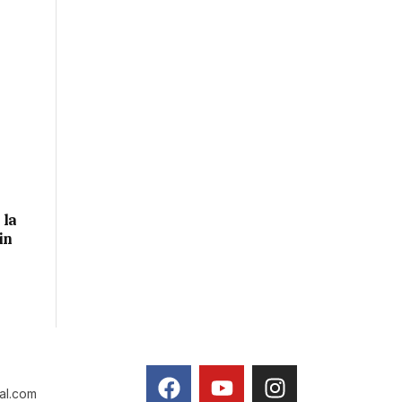
 la
in
tal.com