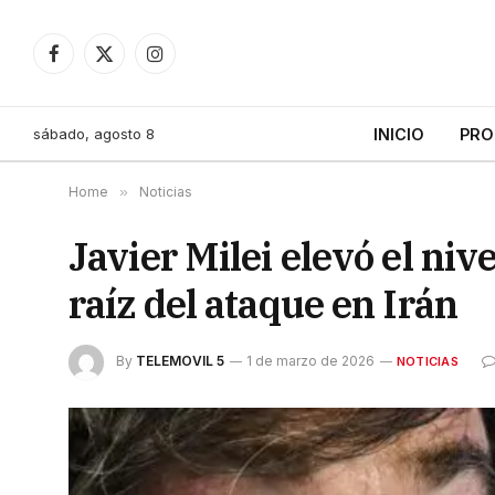
Facebook
X
Instagram
(Twitter)
sábado, agosto 8
INICIO
PRO
Home
»
Noticias
Javier Milei elevó el niv
raíz del ataque en Irán
By
TELEMOVIL 5
1 de marzo de 2026
NOTICIAS