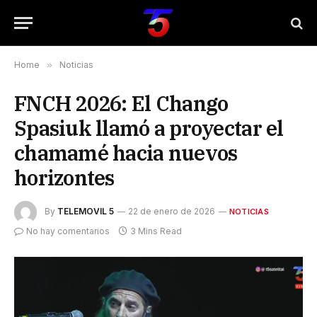
Home
»
Noticias
FNCH 2026: El Chango
Spasiuk llamó a proyectar el
chamamé hacia nuevos
horizontes
By
TELEMOVIL 5
22 de enero de 2026
NOTICIAS
No hay comentarios
3 Mins Read