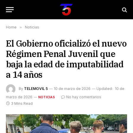
Home
»
Noticias
El Gobierno oficializó el nuevo
Régimen Penal Juvenil que
baja la edad de imputabilidad
a 14 años
By
TELEMOVIL 5
10 de marzo de 2026
Updated:
10 de
marzo de 2026
No hay comentarios
NOTICIAS
3 Mins Read