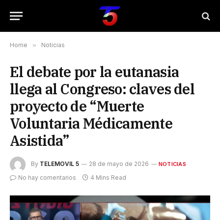
Home
»
Noticias
El debate por la eutanasia
llega al Congreso: claves del
proyecto de “Muerte
Voluntaria Médicamente
Asistida”
By
TELEMOVIL 5
28 de mayo de 2026
NOTICIAS
No hay comentarios
4 Mins Read