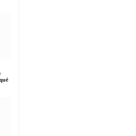
e
 qué