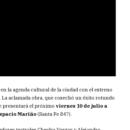
 en la agenda cultural de la ciudad con el estreno
. La aclamada obra, que cosechó un éxito rotundo
 se presentará el próximo
viernes 10 de julio a
spacio Mariño
(Santa Fe 847).
cedores teatrales Chechu Vargas y Alejandro