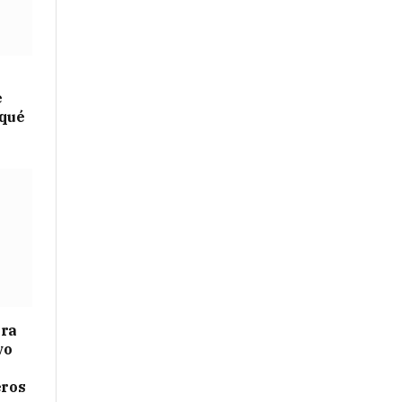
e
 qué
ara
vo
eros