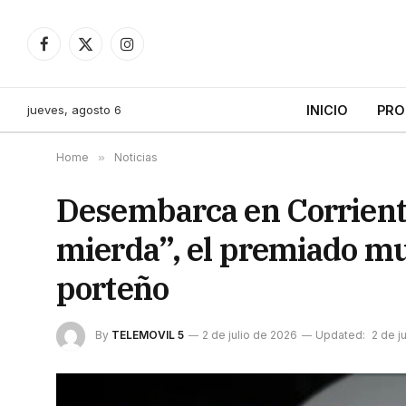
Facebook
X
Instagram
(Twitter)
jueves, agosto 6
INICIO
PRO
Home
»
Noticias
Desembarca en Corriente
mierda”, el premiado mus
porteño
By
TELEMOVIL 5
2 de julio de 2026
Updated:
2 de j