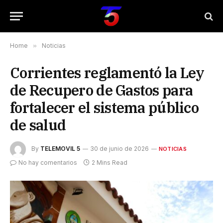
Home
»
Noticias
Corrientes reglamentó la Ley
de Recupero de Gastos para
fortalecer el sistema público
de salud
By
TELEMOVIL 5
30 de junio de 2026
NOTICIAS
No hay comentarios
2 Mins Read