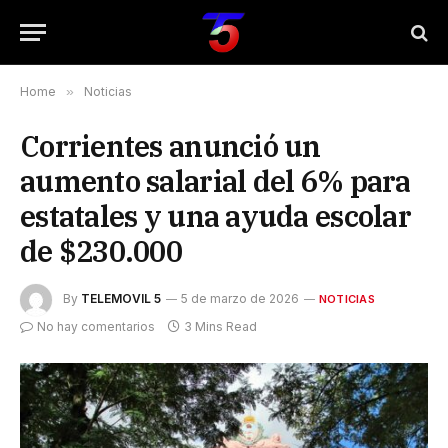
Home
»
Noticias
Corrientes anunció un
aumento salarial del 6% para
estatales y una ayuda escolar
de $230.000
By
TELEMOVIL 5
5 de marzo de 2026
NOTICIAS
No hay comentarios
3 Mins Read