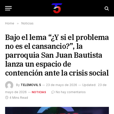
Home
»
Noticias
Bajo el lema “¿Y si el problema
no es el cansancio?”, la
parroquia San Juan Bautista
lanza un espacio de
contención ante la crisis social
By
TELEMOVIL 5
23 de mayo de 2026
Updated:
23 de
mayo de 2026
No hay comentarios
NOTICIAS
4 Mins Read