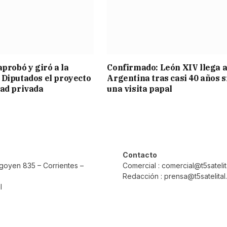
aprobó y giró a la
Confirmado: León XIV llega a
Diputados el proyecto
Argentina tras casi 40 años s
ad privada
una visita papal
Contacto
rigoyen 835 – Corrientes –
Comercial : comercial@t5sateli
Redacción : prensa@t5satelita
l