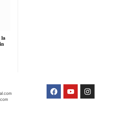
 la
in
tal.com
l.com