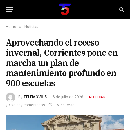
Home
»
Noticias
Aprovechando el receso
invernal, Corrientes pone en
marcha un plan de
mantenimiento profundo en
900 escuelas
By
TELEMOVIL 5
6 de julio de 2026
NOTICIAS
No hay comentarios
3 Mins Read