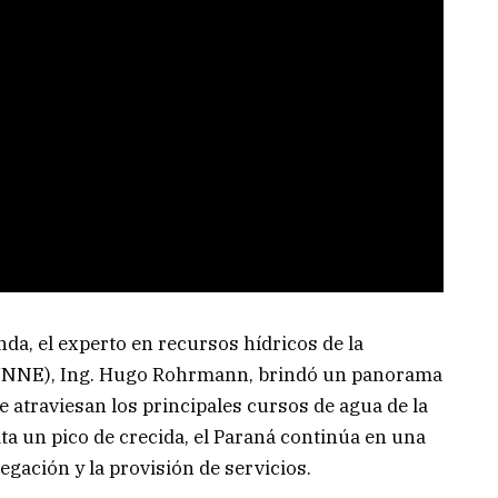
da, el experto en recursos hídricos de la
(UNNE), Ing. Hugo Rohrmann, brindó un panorama
e atraviesan los principales cursos de agua de la
ita un pico de crecida, el Paraná continúa en una
egación y la provisión de servicios.